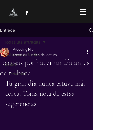
Entrada
Todas las entradas
Wedding Nic
Todas las entradas
1 sept 2020
2 min de lectura
10 cosas por hacer un día antes
Bodas
de tu boda
Quinceaños
Tu gran día nunca estuvo más 
cerca. Toma nota de estas 
sugerencias.