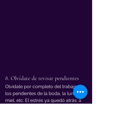
8. Olvídate de revisar pendientes
Olvídate por completo del trabajo, 
los pendientes de la boda, la luna de 
miel, etc. El estrés ya quedó atrás: a 
partir de ahora, 
lo único que queda 
es relajarse
 y disfrutar de todo el 
trabajo hecho.
9. Deja todo listo