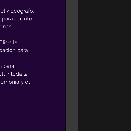
.
el videógrafo, 
 para el éxito 
uenas 
lige la 
ipación para 
n para 
uir toda la 
remonia y el 