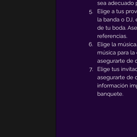
sea adecuado p
Elige a tus pro
la banda o DJ, e
de tu boda. As
referencias.
Elige la música
música para la 
asegurarte de q
Elige tus invit
asegurarte de q
información imp
banquete.