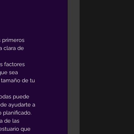
 primeros 
 clara de 
s factores 
que sea 
 tamaño de tu 
 bodas puede 
ede ayudarte a 
 planificado.
a de las 
estuario que 