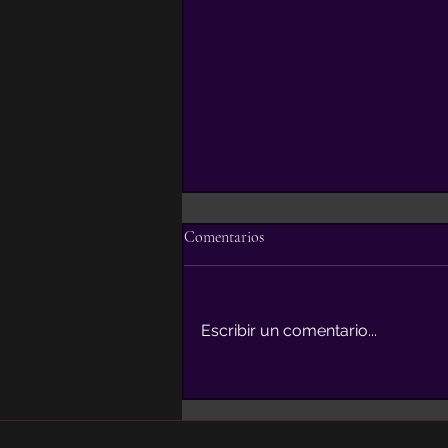
Comentarios
Escribir un comentario...
7 Razones para hacer tu boda en
Nicaragua.